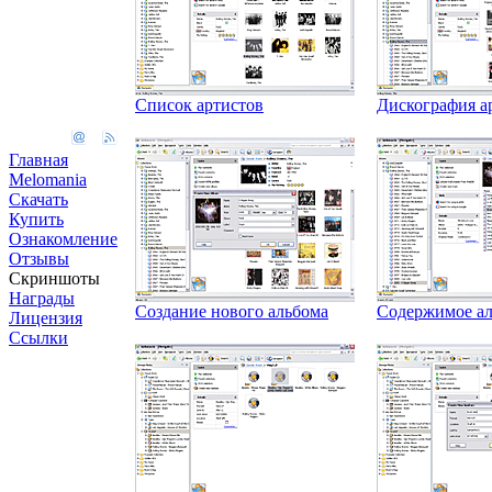
Список артистов
Дискография а
Главная
Melomania
Скачать
Купить
Ознакомление
Отзывы
Скриншоты
Награды
Создание нового альбома
Содержимое а
Лицензия
Ссылки